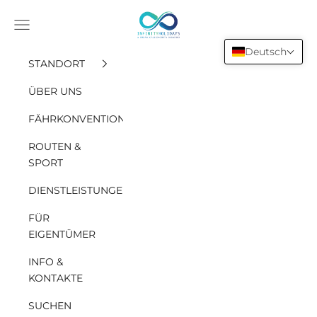
Zum Inhalt springen
INFINITY HOLIDAYS SAS
Öffne das Navigationsmenü
Deutsch
STANDORT
ÜBER UNS
FÄHRKONVENTION
ROUTEN &
SPORT
DIENSTLEISTUNGEN
FÜR
EIGENTÜMER
INFO &
KONTAKTE
WOHNUNGEN IM RESIDENZANLAGE
SUCHEN