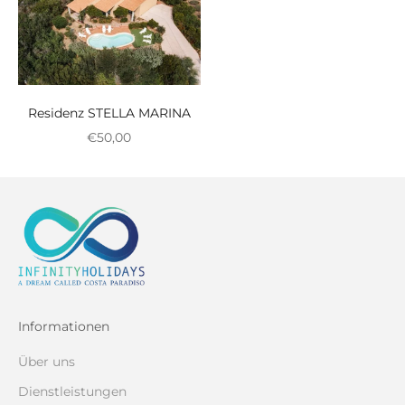
Residenz STELLA MARINA
Reduzierter Preis
€50,00
Informationen
Über uns
Dienstleistungen