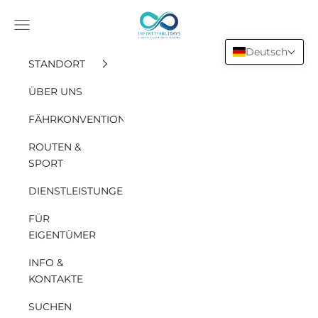
Zum Inhalt springen
INFINITY HOLIDAYS SAS
Öffne das Navigationsmenü
Deutsch
STANDORT
ÜBER UNS
FÄHRKONVENTION
ROUTEN &
SPORT
DIENSTLEISTUNGEN
FÜR
EIGENTÜMER
INFO &
KONTAKTE
SUCHEN