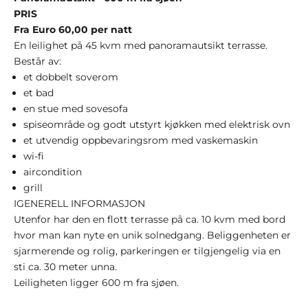
PRIS
Fra Euro 60,00 per natt
En leilighet på 45 kvm
med panoramautsikt terrasse.
Består av:
et dobbelt soverom
et bad
en stue med sovesofa
spiseområde og godt utstyrt kjøkken med elektrisk ovn
et utvendig oppbevaringsrom med vaskemaskin
wi-fi
aircondition
grill
I
GENERELL INFORMASJON
Utenfor har den en flott terrasse på ca. 10 kvm med bord
hvor man kan nyte en unik solnedgang. Beliggenheten er
sjarmerende og rolig, parkeringen er tilgjengelig via en
sti ca. 30 meter unna.
Leiligheten ligger 600 m fra sjøen.