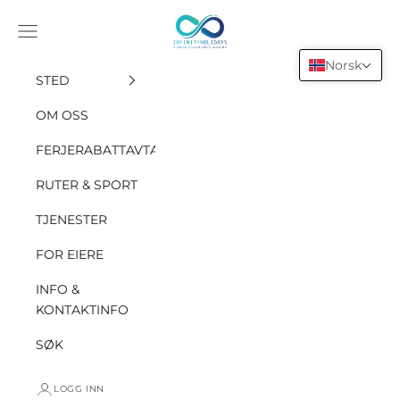
Gå til innholdet
INFINITY HOLIDAYS SAS
Åpne navigasjonsmenyen
Norsk
STED
OM OSS
FERJERABATTAVTALE
RUTER & SPORT
TJENESTER
FOR EIERE
INFO &
KONTAKTINFO
SØK
LOGG INN