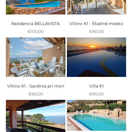
Rezidencia BELLAVISTA
Villino K1 - Šťastné miesto
Zvýhodnená cena
Zvýhodnená cena
€100,00
€90,00
Villino K1 - Sardínia pri mori
Villa K1
Zvýhodnená cena
Zvýhodnená cena
€90,00
€90,00