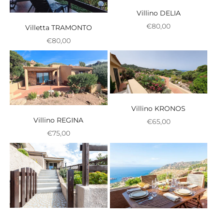
Villino DELIA
Zvýhodnená cena
€80,00
Villetta TRAMONTO
Zvýhodnená cena
€80,00
Villino KRONOS
Villino REGINA
Zvýhodnená cena
€65,00
Zvýhodnená cena
€75,00