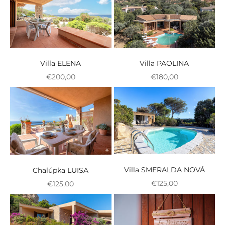
Villa ELENA
Villa PAOLINA
Zvýhodnená cena
Zvýhodnená cena
€200,00
€180,00
Villa SMERALDA NOVÁ
Chalúpka LUISA
Zvýhodnená cena
Zvýhodnená cena
€125,00
€125,00