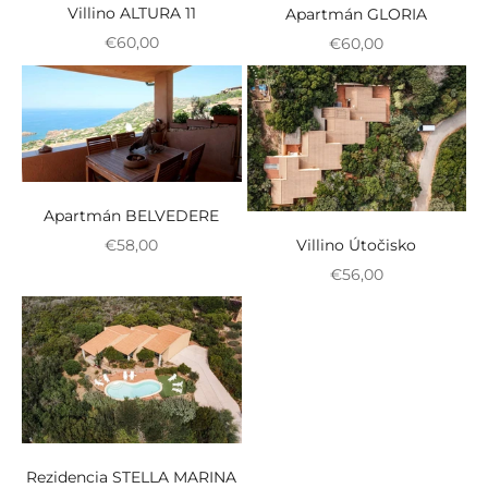
Villino ALTURA 11
Apartmán GLORIA
Zvýhodnená cena
Zvýhodnená cena
€60,00
€60,00
Apartmán BELVEDERE
Zvýhodnená cena
Villino Útočisko
€58,00
Zvýhodnená cena
€56,00
Rezidencia STELLA MARINA