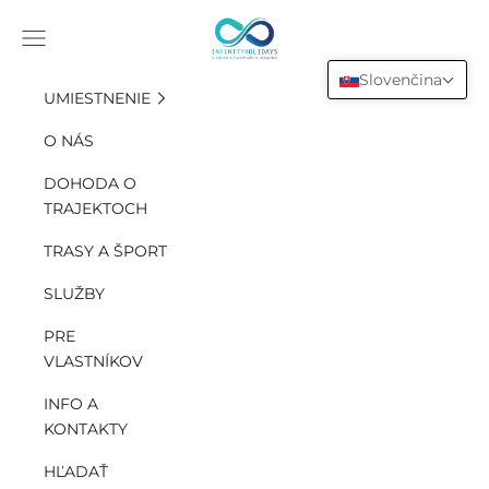
Preskočiť na obsah
INFINITY HOLIDAYS SAS
Otvorte navigačnú ponuku
Slovenčina
UMIESTNENIE
O NÁS
DOHODA O
TRAJEKTOCH
TRASY A ŠPORT
SLUŽBY
PRE
VLASTNÍKOV
INFO A
KONTAKTY
HĽADAŤ