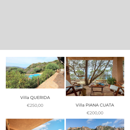
Villa QUERIDA
Villa PIANA CUATA
Zvýhodnená cena
€250,00
Zvýhodnená cena
€200,00