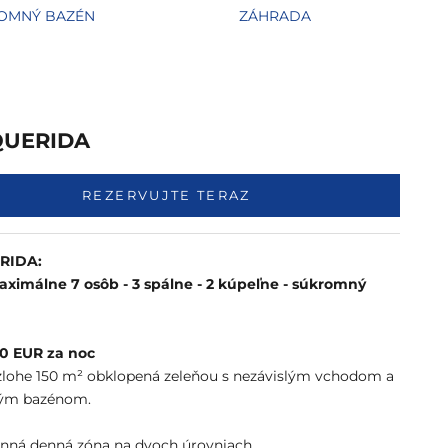
OMNÝ BAZÉN
ZÁHRADA
 QUERIDA
REZERVUJTE TERAZ
ERIDA:
ximálne 7 osôb - 3 spálne - 2 kúpeľne - súkromný
0 EUR za noc
ozlohe 150 m² obklopená zeleňou s nezávislým vchodom a
ým bazénom.
z
anná denná zóna na dvoch úrovniach