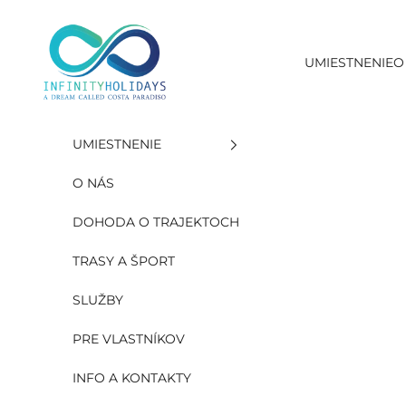
Preskočiť na obsah
INFINITY HOLIDAYS SAS
UMIESTNENIE
O
UMIESTNENIE
O NÁS
DOHODA O TRAJEKTOCH
TRASY A ŠPORT
SLUŽBY
PRE VLASTNÍKOV
INFO A KONTAKTY