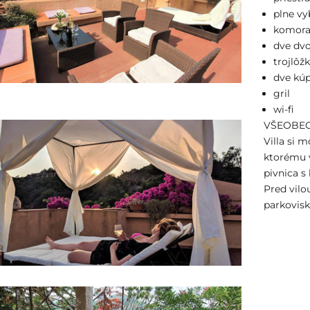
plne v
komor
dve dvo
trojlôž
dve kú
gril
wi-fi
VŠEOBEC
Villa si 
ktorému v
pivnica s
Pred vilo
parkovisk