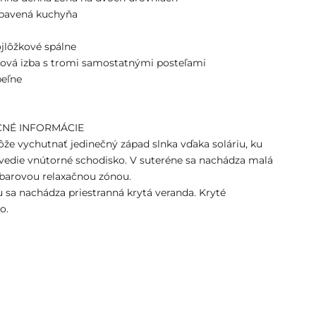
ybavená kuchyňa
a
jlôžkové spálne
ková izba s tromi samostatnými posteľami
peľne
NÉ INFORMÁCIE
môže vychutnať jedinečný západ slnka vďaka soláriu, ku
edie vnútorné schodisko. V suteréne sa nachádza malá
 barovou relaxačnou zónou.
u sa nachádza priestranná krytá veranda. Kryté
o.