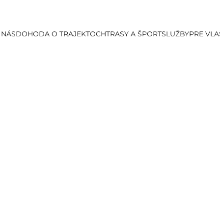
 NÁS
DOHODA O TRAJEKTOCH
TRASY A ŠPORT
SLUŽBY
PRE VLA