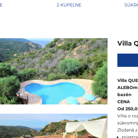
E
2 KÚPEĽNE
SÚKR
Villa
Villa QU
ALEBO
ma
bazén
CENA
Od 250,0
Villa o r
súkromn
Zložená 
priestr