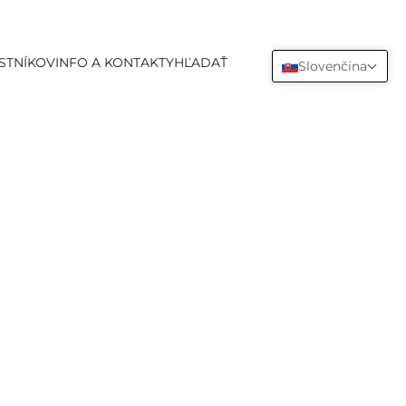
Zobraziť ú
STNÍKOV
INFO A KONTAKTY
HĽADAŤ
Slovenčina