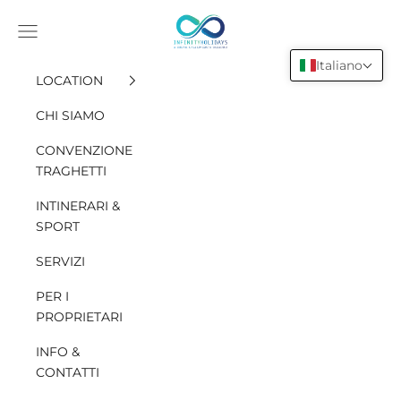
Vai al contenuto
INFINITY HOLIDAYS SAS
Apri il menu di navigazione
Italiano
LOCATION
CHI SIAMO
CONVENZIONE
TRAGHETTI
INTINERARI &
SPORT
SERVIZI
PER I
PROPRIETARI
INFO &
CONTATTI