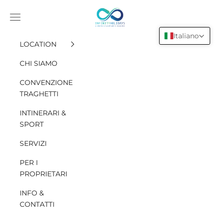
Vai al contenuto
INFINITY HOLIDAYS SAS
Apri il menu di navigazione
Italiano
LOCATION
CHI SIAMO
CONVENZIONE
TRAGHETTI
INTINERARI &
SPORT
SERVIZI
PER I
PROPRIETARI
INFO &
CONTATTI