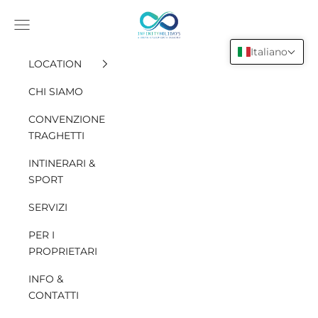
Vai al contenuto
INFINITY HOLIDAYS SAS
Apri il menu di navigazione
Italiano
LOCATION
CHI SIAMO
CONVENZIONE
TRAGHETTI
INTINERARI &
SPORT
SERVIZI
PER I
PROPRIETARI
INFO &
CONTATTI