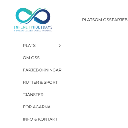
Hoppa till innehållet
INFINITY HOLIDAYS SAS
PLATS
OM OSS
FÄRJE
PLATS
OM OSS
FÄRJEBOKNINGAR
RUTTER & SPORT
TJÄNSTER
FÖR ÄGARNA
INFO & KONTAKT