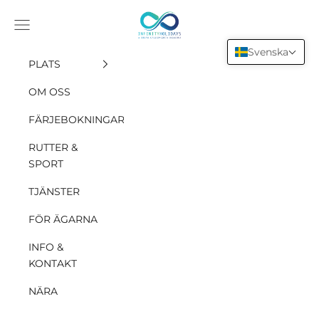
Hoppa till innehållet
INFINITY HOLIDAYS SAS
Öppna navigationsmenyn
Svenska
PLATS
OM OSS
FÄRJEBOKNINGAR
RUTTER &
SPORT
TJÄNSTER
FÖR ÄGARNA
INFO &
KONTAKT
NÄRA