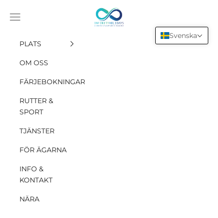
Hoppa till innehållet
INFINITY HOLIDAYS SAS
Öppna navigationsmenyn
Svenska
PLATS
OM OSS
FÄRJEBOKNINGAR
RUTTER &
SPORT
TJÄNSTER
FÖR ÄGARNA
INFO &
KONTAKT
NÄRA