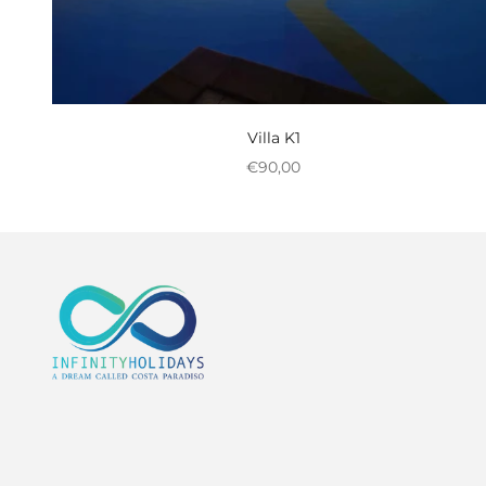
Villa K1
Nedsat pris
€90,00