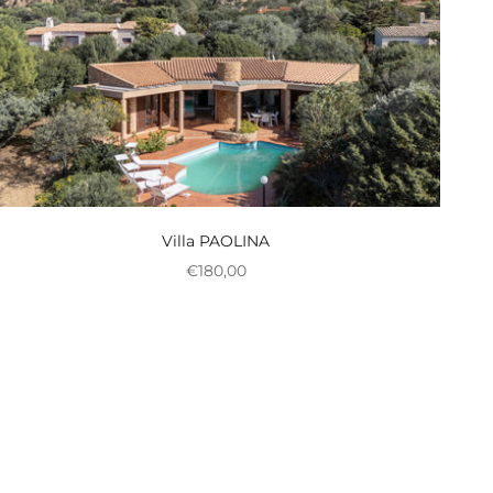
Villa PAOLINA
Nedsat pris
€180,00