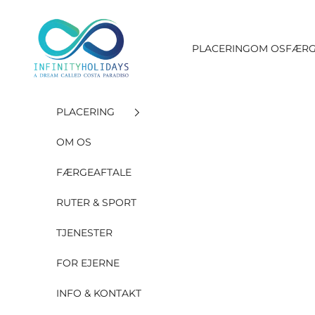
Gå til indholdet
INFINITY HOLIDAYS SAS
PLACERING
OM OS
FÆRG
PLACERING
OM OS
FÆRGEAFTALE
RUTER & SPORT
TJENESTER
FOR EJERNE
INFO & KONTAKT