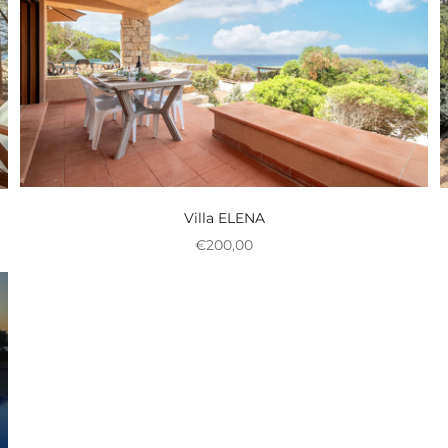
Villa ELENA
Nedsat pris
€200,00