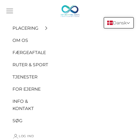
Gå til indholdet
INFINITY HOLIDAYS SAS
Åbn navigationsmenuen
Dansk
PLACERING
OM OS
FÆRGEAFTALE
RUTER & SPORT
TJENESTER
FOR EJERNE
INFO &
KONTAKT
SØG
LOG IND