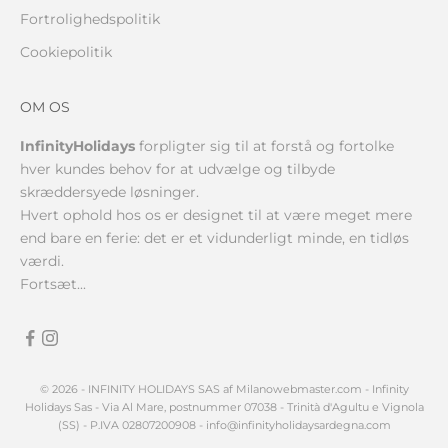
Fortrolighedspolitik
Cookiepolitik
OM OS
InfinityHolidays
forpligter sig til at forstå og fortolke
hver kundes behov for at udvælge og tilbyde
skræddersyede løsninger.
Hvert ophold hos os er designet til at være meget mere
end bare en ferie: det er et vidunderligt minde, en tidløs
værdi.
Fortsæt...
© 2026 - INFINITY HOLIDAYS SAS af
Milanowebmaster.com
- Infinity
Holidays Sas - Via Al Mare, postnummer 07038 - Trinità d'Agultu e Vignola
(SS) - P.IVA 02807200908 - info@infinityholidaysardegna.com