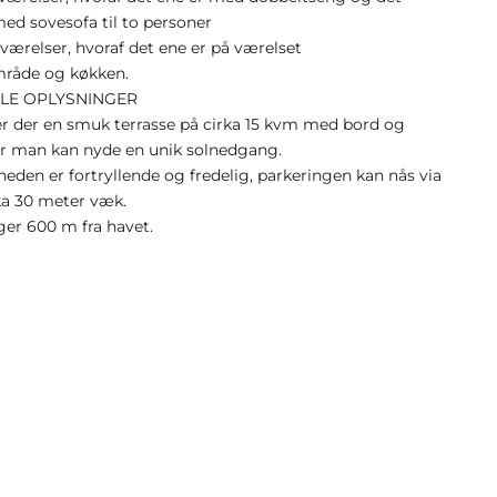
ed sovesofa til to personer
værelser, hvoraf det ene er på værelset
mråde og køkken.
LE OPLYSNINGER
r der en smuk terrasse på cirka 15 kvm med bord og
or man kan nyde en unik solnedgang.
eden er fortryllende og fredelig, parkeringen kan nås via
rka 30 meter væk.
ger 600 m fra havet.