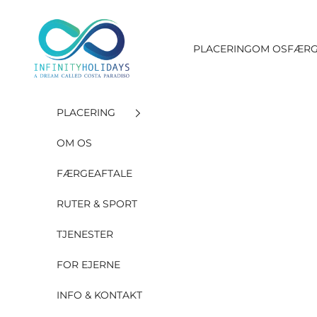
Gå til indholdet
INFINITY HOLIDAYS SAS
PLACERING
OM OS
FÆRG
PLACERING
OM OS
FÆRGEAFTALE
RUTER & SPORT
TJENESTER
FOR EJERNE
INFO & KONTAKT