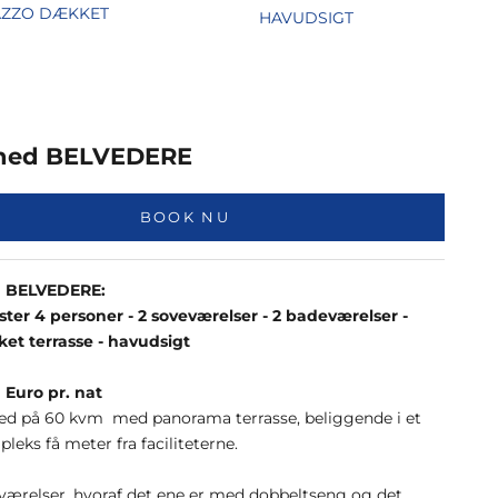
AZZO DÆKKET
HAVUDSIGT
ghed BELVEDERE
BOOK NU
d BELVEDERE:
ter 4 personer - 2 soveværelser - 2 badeværelser -
et terrasse - havudsigt
 Euro pr. nat
hed på 60 kvm
med panorama terrasse, beliggende i et
leks få meter fra faciliteterne.
værelser, hvoraf det ene er med dobbeltseng og det