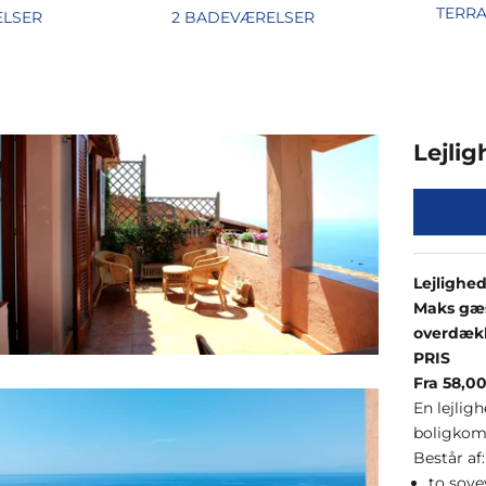
TERR
ELSER
2 BADEVÆRELSER
Lejli
Lejlighe
Maks gæs
overdækk
PRIS
Fra 58,00
En lejlig
boligkomp
Består af:
to sove