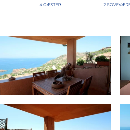
4 GÆSTER
2 SOVEVÆR