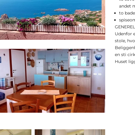
andet m
to bade
spiseo
GENEREL
Udenfor e
stole, hv
Beliggenh
en sti ci
Huset lig