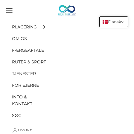
Gå til indholdet
INFINITY HOLIDAYS SAS
Åbn navigationsmenuen
Dansk
PLACERING
OM OS
FÆRGEAFTALE
RUTER & SPORT
TJENESTER
FOR EJERNE
INFO &
KONTAKT
SØG
LOG IND