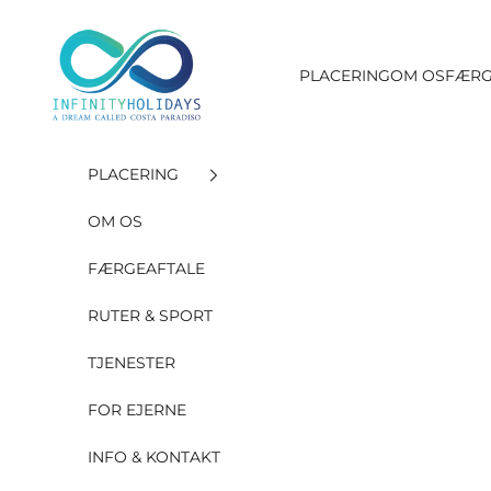
Gå til indholdet
INFINITY HOLIDAYS SAS
PLACERING
OM OS
FÆRG
PLACERING
OM OS
FÆRGEAFTALE
RUTER & SPORT
TJENESTER
FOR EJERNE
INFO & KONTAKT