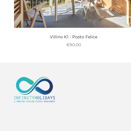
Villino K1 - Posto Felice
Nedsat pris
€90,00