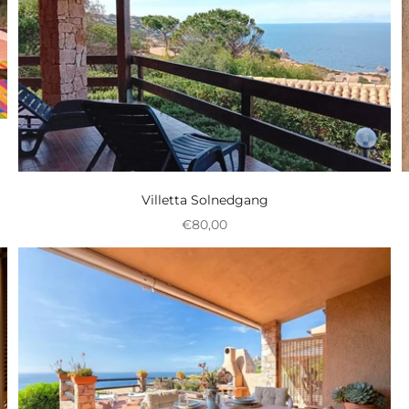
Villetta Solnedgang
Nedsat pris
€80,00