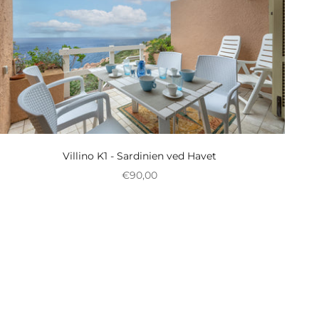
Villino K1 - Sardinien ved Havet
Nedsat pris
€90,00