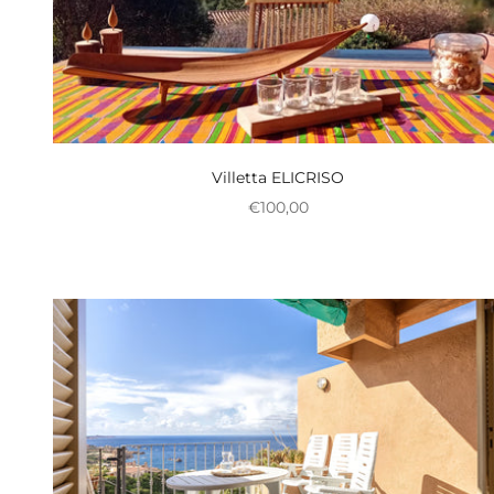
Villetta ELICRISO
Nedsat pris
€100,00