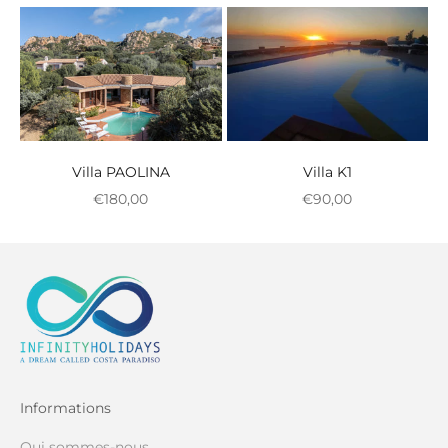
Villa PAOLINA
Villa K1
Prix réduit
Prix réduit
€180,00
€90,00
Informations
Qui sommes-nous