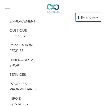
Aller au contenu
INFINITY HOLIDAYS SAS
Ouvrir le menu de navigation
Français
EMPLACEMENT
QUI NOUS
SOMMES
CONVENTION
FERRIES
ITINÉRAIRES &
SPORT
SERVICES
POUR LES
PROPRIÉTAIRES
INFO &
CONTACTS