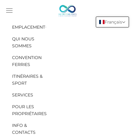
Aller au contenu
INFINITY HOLIDAYS SAS
Ouvrir le menu de navigation
Français
EMPLACEMENT
QUI NOUS
SOMMES
CONVENTION
FERRIES
ITINÉRAIRES &
SPORT
SERVICES
POUR LES
PROPRIÉTAIRES
INFO &
CONTACTS