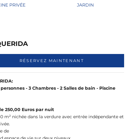
CINE PRIVÉE
JARDIN
 QUERIDA
RÉSERVEZ MAINTENANT
ERIDA:
personnes - 3 Chambres - 2 Salles de bain - Piscine
de 250,00 Euros par nuit
150 m² nichée dans la verdure avec entrée indépendante et
rivée.
e de
d espace de vie sur deux niveaux