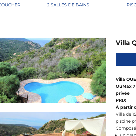
 COUCHER
2 SALLES DE BAINS
PIS
Villa
Villa QU
Ou
Max 7 
privée
PRIX
À partir 
Villa de 
piscine p
Composé
un gran