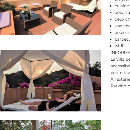
cuisine
débarra
deux c
une cha
deux sa
barbec
wi-fi
INFORMA
La villa 
accessibl
petite ta
À l'extéri
Parking c