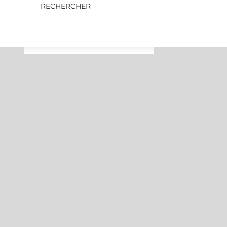
RECHERCHER
Retrouvez votre paix intérieure dans des
Bienve