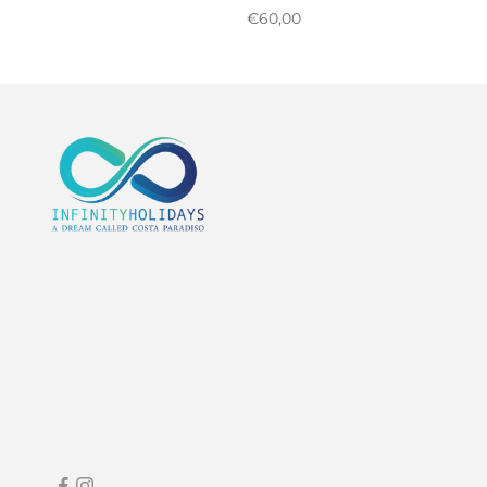
Prix réduit
€60,00