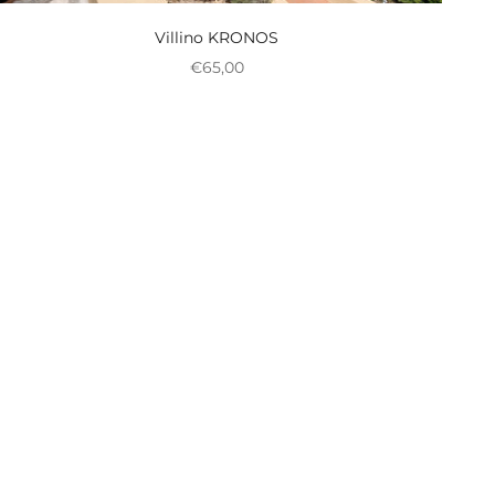
Villino KRONOS
Prix réduit
€65,00