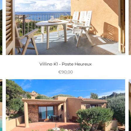
Villino K1 - Poste Heureux
Prix réduit
€90,00