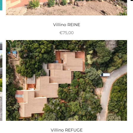
Villino REINE
Prix réduit
€75,00
Villino REFUGE